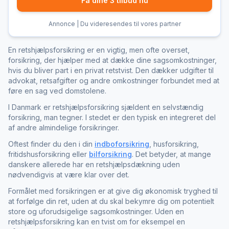
Få dine 3 tilbud nu
Annonce | Du videresendes til vores partner
En retshjælpsforsikring er en vigtig, men ofte overset,
forsikring, der hjælper med at dække dine sagsomkostninger,
hvis du bliver part i en privat retstvist. Den dækker udgifter til
advokat, retsafgifter og andre omkostninger forbundet med at
føre en sag ved domstolene.
I Danmark er retshjælpsforsikring sjældent en selvstændig
forsikring, man tegner. I stedet er den typisk en integreret del
af andre almindelige forsikringer.
Oftest finder du den i din
indboforsikring
, husforsikring,
fritidshusforsikring eller
bilforsikring
. Det betyder, at mange
danskere allerede har en retshjælpsdækning uden
nødvendigvis at være klar over det.
Formålet med forsikringen er at give dig økonomisk tryghed til
at forfølge din ret, uden at du skal bekymre dig om potentielt
store og uforudsigelige sagsomkostninger. Uden en
retshjælpsforsikring kan en tvist om for eksempel en