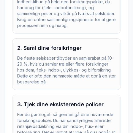
Indhent tilbud på hele den forsikringspakke, du
har brug for (f.eks. indboforsikring), og
sammenlign priser og vilkår på tværs af selskaber.
Brug en online sammenligningstjeneste for at gøre
processen nem og hurtig.
2
.
Saml dine forsikringer
De fleste selskaber tilbyder en samlerabat på 10-
20 %, hvis du samler tre eller flere forsikringer
hos dem, f.eks. indbo-, ulykkes- og bilforsikring.
Dette er ofte den nemmeste måde at opnå en stor
besparelse på.
3
.
Tjek dine eksisterende policer
Før du gør noget, så gennemgå dine nuværende
forsikringspolicer. Du har sandsynligvis allerede
retshjælpsdækning via din indbo-, hus- eller
bilforsikring. Det er vigtigt at vide, så du undgår at