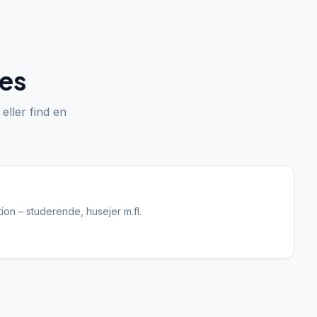
des
 eller find en
tion – studerende, husejer m.fl.