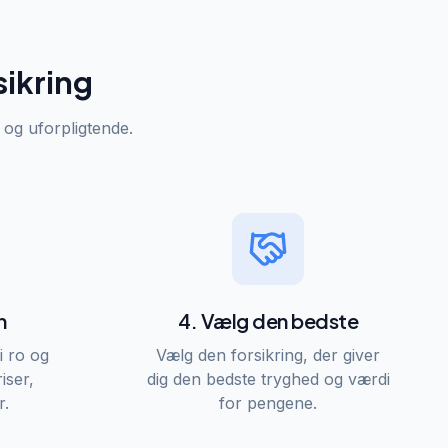
sikring
s og uforpligtende.
n
4. Vælg den bedste
i ro og
Vælg den forsikring, der giver
iser,
dig den bedste tryghed og værdi
r.
for pengene.