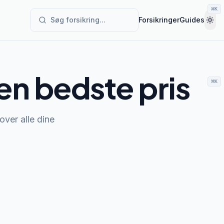
⌘
K
Søg forsikring...
Forsikringer
Guides
Tog
den bedste pris
⌘
K
 over alle dine