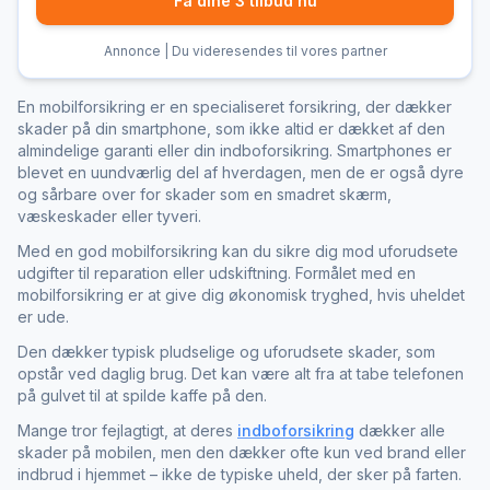
Få dine 3 tilbud nu
Annonce | Du videresendes til vores partner
En mobilforsikring er en specialiseret forsikring, der dækker
skader på din smartphone, som ikke altid er dækket af den
almindelige garanti eller din indboforsikring. Smartphones er
blevet en uundværlig del af hverdagen, men de er også dyre
og sårbare over for skader som en smadret skærm,
væskeskader eller tyveri.
Med en god mobilforsikring kan du sikre dig mod uforudsete
udgifter til reparation eller udskiftning. Formålet med en
mobilforsikring er at give dig økonomisk tryghed, hvis uheldet
er ude.
Den dækker typisk pludselige og uforudsete skader, som
opstår ved daglig brug. Det kan være alt fra at tabe telefonen
på gulvet til at spilde kaffe på den.
Mange tror fejlagtigt, at deres
indboforsikring
dækker alle
skader på mobilen, men den dækker ofte kun ved brand eller
indbrud i hjemmet – ikke de typiske uheld, der sker på farten.