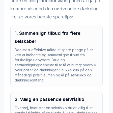
finde en billig mobilforsikring uden at gå på
kompromis med den nødvendige dækning.
Her er vores bedste sparetips:
1
.
Sammenlign tilbud fra flere
selskaber
Den mest effektive måde at spare penge på er
ved at indhente og sammenligne tilbud fra
forskellige udbydere. Brug en
sammenligningstjeneste til at få et hurtigt overblik
over priser og dækninger. Se ikke kun på den
månedlige præmie, men også på selvrisiko og
dækningsomfang.
2
.
Vælg en passende selvrisiko
Overvej, hvor stor en selvrisiko du er villig til at
betale i tilfælde af en skade. Hvis du sjældent har