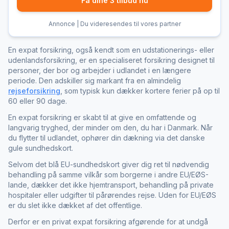
Få dine 3 tilbud nu
Annonce | Du videresendes til vores partner
En expat forsikring, også kendt som en udstationerings- eller
udenlandsforsikring, er en specialiseret forsikring designet til
personer, der bor og arbejder i udlandet i en længere
periode. Den adskiller sig markant fra en almindelig
rejseforsikring
, som typisk kun dækker kortere ferier på op til
60 eller 90 dage.
En expat forsikring er skabt til at give en omfattende og
langvarig tryghed, der minder om den, du har i Danmark. Når
du flytter til udlandet, ophører din dækning via det danske
gule sundhedskort.
Selvom det blå EU-sundhedskort giver dig ret til nødvendig
behandling på samme vilkår som borgerne i andre EU/EØS-
lande, dækker det ikke hjemtransport, behandling på private
hospitaler eller udgifter til pårørendes rejse. Uden for EU/EØS
er du slet ikke dækket af det offentlige.
Derfor er en privat expat forsikring afgørende for at undgå